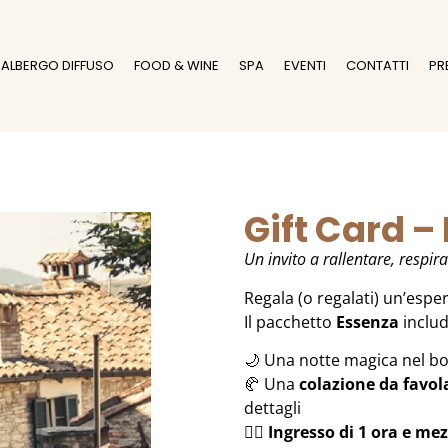
ALBERGO DIFFUSO
FOOD & WINE
SPA
EVENTI
CONTATTI
PR
Gift Card –
Un invito a rallentare, respira
Regala (o regalati) un’espe
Il pacchetto
Essenza
includ
🌙 Una notte magica nel bo
🥐 Una
colazione da favol
dettagli
💆‍♀️
Ingresso di 1 ora e me