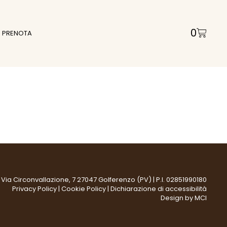
0
PRENOTA
. | Via Circonvallazione, 7 27047 Golferenzo (PV) | P.I. 02851990180
Privacy Policy
|
Cookie Policy
|
Dichiarazione di accessibilità
Design by
MCI